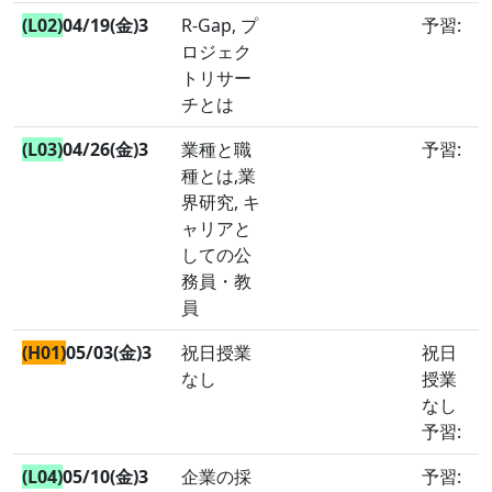
(L02)
04/19(金)3
R-Gap, プ
予習:
ロジェク
トリサー
チとは
(L03)
04/26(金)3
業種と職
予習:
種とは,業
界研究, キ
ャリアと
しての公
務員・教
員
(H01)
05/03(金)3
祝日授業
祝日
なし
授業
なし
予習:
(L04)
05/10(金)3
企業の採
予習: