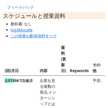
フィードバック
スケジュールと授業資料
教科書: なし
hig3Moodle
この授業の配布資料すべて
資
料
(更
新
その
(回)月日
内容
日)
Keywords
他
(L01)
04/12(金)3
企業を見
予習:
る複数の
視点,イン
ターンシ
ップとは