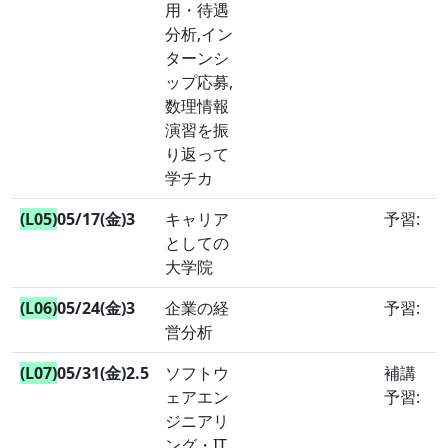
用・待遇
分析,イン
ターンシ
ップ応募,
数理情報
演習を振
り返って
学チカ
(L05)
05/17(金)3
キャリア
予習:
としての
大学院
(L06)
05/24(金)3
企業の経
予習:
営分析
(L07)
05/31(金)2.5
ソフトウ
補講
ェアエン
予習:
ジニアリ
ング・IT